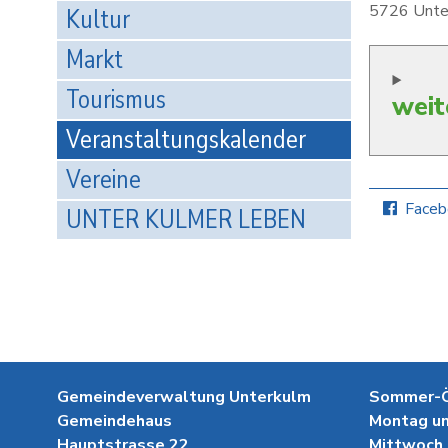
5726 Unte
Kultur
Markt
Tourismus
weit
Veranstaltungskalender
Vereine
Faceb
UNTER KULMER LEBEN
Gemeindeverwaltung Unterkulm
Sommer-Öf
Gemeindehaus
Montag un
Hauptstrasse 22
Mittwoch