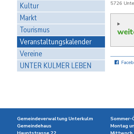
5726 Unte
Kultur
Markt
Tourismus
weit
Veranstaltungskalender
Vereine
Faceb
UNTER KULMER LEBEN
Gemeindeverwaltung Unterkulm
Sommer-Öf
Gemeindehaus
Montag un
Hauptstrasse 22
Mittwoch