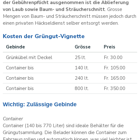
der Gebührenpflicht ausgenommen ist die Ablieferung
von Laub sowie Baum- und Sträucherschnitt
. Grosse
Mengen von Baum- und Sträucherschnitt müssen jedoch durch
einen privaten Häckseldienst selber entsorgt werden.
Kosten der Grüngut-Vignette
Gebinde
Grösse
Preis
Grünkübel mit Deckel
25 lt.
Fr. 30.00
Container bis
140 lt.
Fr. 105.00
Container bis
240 lt.
Fr. 165.00
Container bis
800 lt.
Fr. 350.00
Wichtig: Zulässige Gebinde
Container
Container (140 bis 770 Liter) sind ideale Behälter für die
Grüngutsammlung. Die Belader können die Container zum
Fahrzeug rollen und automatisch kippen, was viel leichter ist,