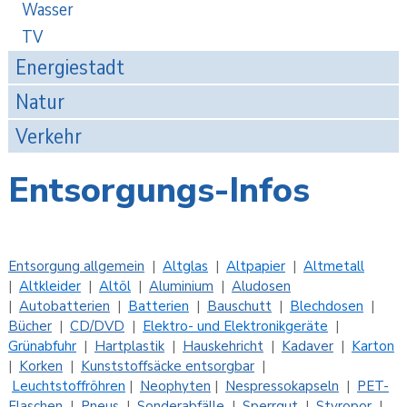
Wasser
TV
Energiestadt
Natur
Verkehr
Entsorgungs-Infos
Entsorgung allgemein
|
Altglas
|
Altpapier
|
Altmetall
|
Altkleider
|
Altöl
|
Aluminium
|
Aludosen
|
Autobatterien
|
Batterien
|
Bauschutt
|
Blechdosen
|
Bücher
|
CD/DVD
|
Elektro- und Elektronikgeräte
|
Grünabfuhr
|
Hartplastik
|
Hauskehricht
|
Kadaver
|
Karton
|
Korken
|
Kunststoffsäcke entsorgbar
|
Leuchtstoffröhren
|
N
eophyten
|
Nespressokapseln
|
PET-
Flaschen
|
Pneus
|
Sonderabfälle
|
Sperrgut
|
Styropor
|